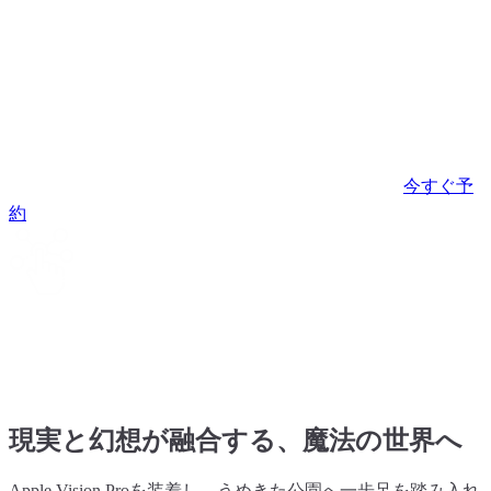
新時代の
空間エンターテイメントを体験
チケット発売中！
今すぐ予
約
魔法のような没入型アドベンチャー
Apple
Vision Pro を使用した空間エンターテイメント
屋外
で楽しめるインタラクティブ体験
現実と幻想が融合する、魔法の世界へ
Apple Vision Proを装着し、うめきた公園へ一歩足を踏み入れ